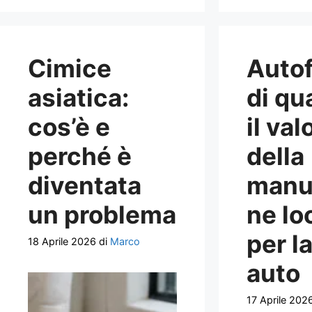
Cimice
Autof
asiatica:
di qu
cos’è e
il val
perché è
della
diventata
manu
un problema
ne lo
per l
18 Aprile 2026
di
Marco
auto
17 Aprile 202