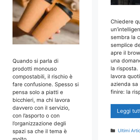
Chiedere q
un’intelligen
sembra la c
semplice de
apre il brow
una domand
Quando si parla di
la risposta.
prodotti monouso
lavora quot
compostabili, il rischio è
azienda sa 
fare confusione. Spesso si
finire: la ri
pensa solo a piatti e
bicchieri, ma chi lavora
davvero con il servizio,
Leggi tut
con l’asporto o con
l’organizzazione degli
Categorie
Ultimi Artic
spazi sa che il tema è
molto …