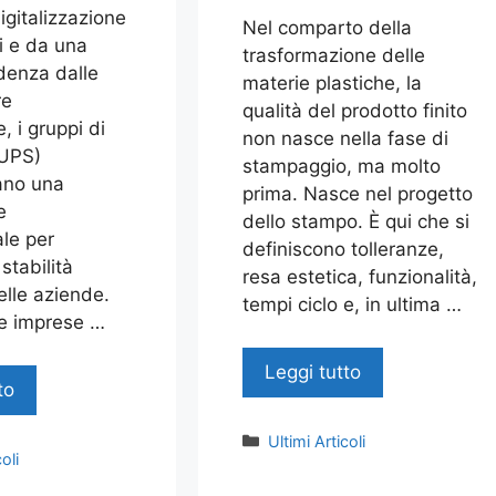
igitalizzazione
Nel comparto della
i e da una
trasformazione delle
denza dalle
materie plastiche, la
re
qualità del prodotto finito
, i gruppi di
non nasce nella fase di
(UPS)
stampaggio, ma molto
ano una
prima. Nasce nel progetto
e
dello stampo. È qui che si
le per
definiscono tolleranze,
 stabilità
resa estetica, funzionalità,
elle aziende.
tempi ciclo e, in ultima …
le imprese …
Leggi tutto
to
Categorie
Ultimi Articoli
oli