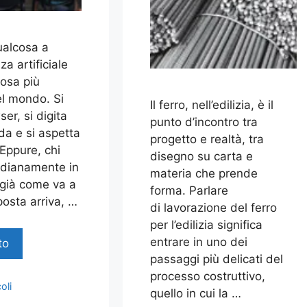
ualcosa a
za artificiale
osa più
l mondo. Si
Il ferro, nell’edilizia, è il
ser, si digita
punto d’incontro tra
a e si aspetta
progetto e realtà, tra
 Eppure, chi
disegno su carta e
idianamente in
materia che prende
già come va a
forma. Parlare
sposta arriva, …
di lavorazione del ferro
per l’edilizia significa
entrare in uno dei
to
passaggi più delicati del
processo costruttivo,
oli
quello in cui la …