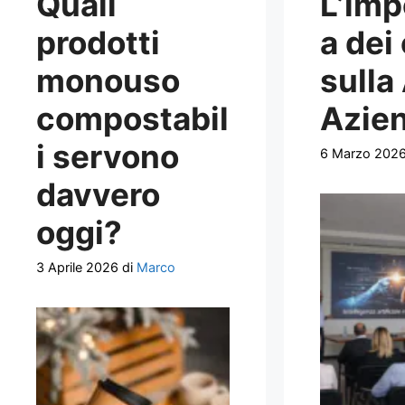
Quali
L’imp
prodotti
a dei
monouso
sulla
compostabil
Azie
i servono
6 Marzo 202
davvero
oggi?
3 Aprile 2026
di
Marco