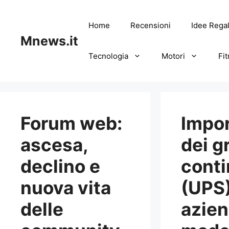
Vai
al
Home
Recensioni
Idee Rega
contenuto
Mnews.it
Tecnologia
Motori
Fi
Forum web:
Impo
ascesa,
dei g
declino e
conti
nuova vita
(UPS)
delle
azie