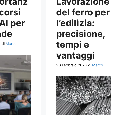
ortanz
Lavorazione
 corsi
del ferro per
 AI per
l’edilizia:
nde
precisione,
tempi e
6
di
Marco
vantaggi
23 Febbraio 2026
di
Marco