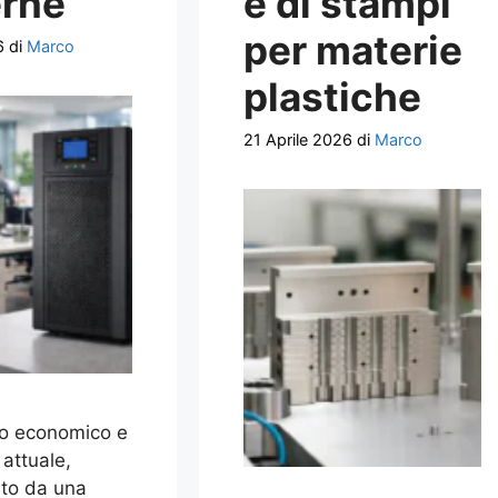
rne
e di stampi
per materie
6
di
Marco
plastiche
21 Aprile 2026
di
Marco
to economico e
 attuale,
ato da una