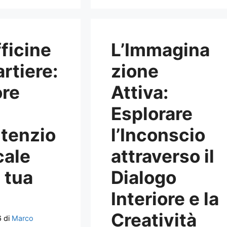
ficine
L’Immagina
artiere:
zione
ore
Attiva:
Esplorare
tenzio
l’Inconscio
cale
attraverso il
a tua
Dialogo
Interiore e la
Creatività
6
di
Marco