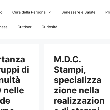
lo
Cura della Persona
Benessere e Salute
Pr
tness
Outdoor
Curiosità
rtanza
M.D.C.
ruppi di
Stampi,
nuità
specializza
 nelle
zione nella
nde
realizzazion