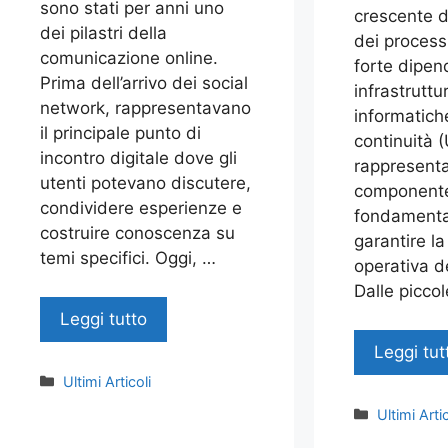
sono stati per anni uno
crescente d
dei pilastri della
dei process
comunicazione online.
forte dipen
Prima dell’arrivo dei social
infrastruttu
network, rappresentavano
informatiche
il principale punto di
continuità 
incontro digitale dove gli
rappresent
utenti potevano discutere,
component
condividere esperienze e
fondamenta
costruire conoscenza su
garantire la
temi specifici. Oggi, …
operativa d
Dalle picco
Leggi tutto
Leggi tut
Categorie
Ultimi Articoli
Categorie
Ultimi Artic