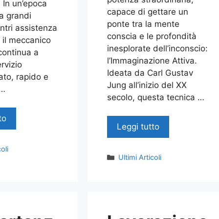
. In un’epoca
capace di gettare un
a grandi
ponte tra la mente
ntri assistenza
conscia e le profondità
 il meccanico
inesplorate dell’inconscio:
continua a
l’Immaginazione Attiva.
ervizio
Ideata da Carl Gustav
ato, rapido e
Jung all’inizio del XX
 …
secolo, questa tecnica …
to
Leggi tutto
oli
Categorie
Ultimi Articoli