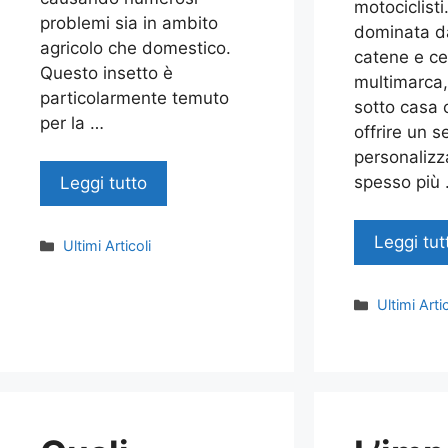
motociclisti
problemi sia in ambito
dominata d
agricolo che domestico.
catene e ce
Questo insetto è
multimarca,
particolarmente temuto
sotto casa 
per la …
offrire un s
personalizz
spesso più
Leggi tutto
Leggi tut
Categorie
Ultimi Articoli
Categorie
Ultimi Artic