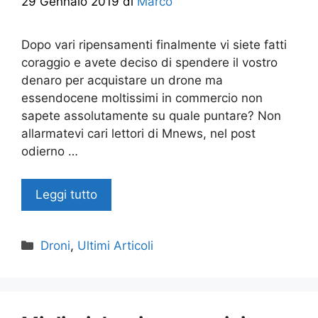
29 Gennaio 2019
di
Marco
Dopo vari ripensamenti finalmente vi siete fatti
coraggio e avete deciso di spendere il vostro
denaro per acquistare un drone ma
essendocene moltissimi in commercio non
sapete assolutamente su quale puntare? Non
allarmatevi cari lettori di Mnews, nel post
odierno …
Leggi tutto
Categorie
Droni
,
Ultimi Articoli