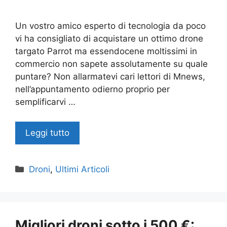
Un vostro amico esperto di tecnologia da poco
vi ha consigliato di acquistare un ottimo drone
targato Parrot ma essendocene moltissimi in
commercio non sapete assolutamente su quale
puntare? Non allarmatevi cari lettori di Mnews,
nell’appuntamento odierno proprio per
semplificarvi …
Leggi tutto
Categorie
Droni
,
Ultimi Articoli
Migliori droni sotto i 500 €: