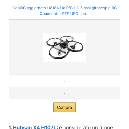
GoolRC aggiornato U818A UdiR/C HD 6 assi giroscopio RC
Quadcopter RTF UFO con...
-
-
Compra
1.
Hubsan X4 H107L
:
è considerato un drone