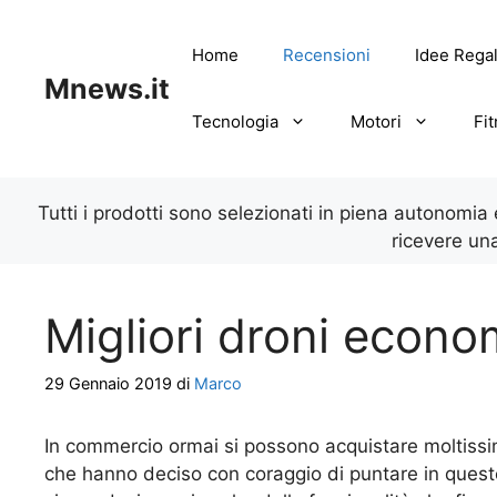
Vai
al
Home
Recensioni
Idee Rega
contenuto
Mnews.it
Tecnologia
Motori
Fi
Tutti i prodotti sono selezionati in piena autonomia
ricevere un
Migliori droni econ
29 Gennaio 2019
di
Marco
In commercio ormai si possono acquistare moltissi
che hanno deciso con coraggio di puntare in questo 