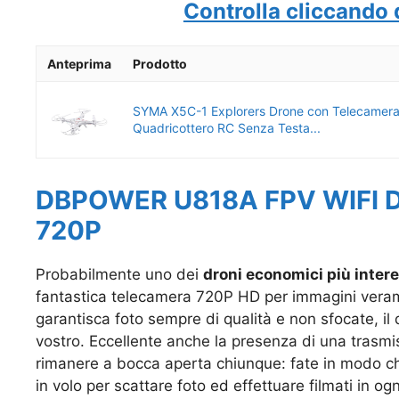
Controlla cliccando 
Anteprima
Prodotto
SYMA X5C-1 Explorers Drone con Telecamer
Quadricottero RC Senza Testa...
DBPOWER U818A FPV WIFI D
720P
Probabilmente uno dei
droni economici più inter
fantastica telecamera 720P HD per immagini veram
garantisca foto sempre di qualità e non sfocate, il 
vostro. Eccellente anche la presenza di una trasmis
rimanere a bocca aperta chiunque: fate in modo che
in volo per scattare foto ed effettuare filmati in ogn