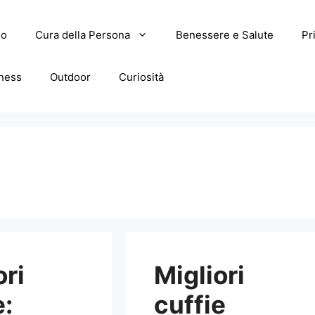
lo
Cura della Persona
Benessere e Salute
Pr
tness
Outdoor
Curiosità
ori
Migliori
e:
cuffie