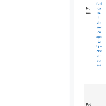
foni
No
ca
me
Hi-
Fi
din
ami
ca
ape
rta,
tipo
circ
um
aur
ale
Fot