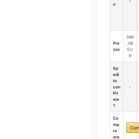
o
346
Pre
,06
zzo
EU
R
Sp
edi
to
con
-
Pri
me
?
Co
mp
Com
ra
ora