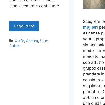
quello che dovete fare è
semplicemente continuare
…
Scegliere l
Leggi tutto
migliori
per
esigenze pu
vera e prop
Categorie
Cuffie
,
Gaming
,
Ultimi
via non sol
Articoli
modelli pres
mercato ma
soprattutto 
gruppo di fa
prendere in
considerazi
acquistare 
prodotto. 
abbiamo pre
una guida a