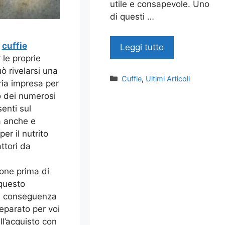
utile e consapevole. Uno
di questi …
e
cuffie
Leggi tutto
 le proprie
ò rivelarsi una
Categorie
Cuffie
,
Ultimi Articoli
ria impresa per
o dei numerosi
enti sul
 anche e
per il nutrito
ttori da
one prima di
questo
Di conseguenza
parato per voi
ll’acquisto con