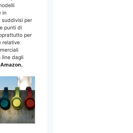
modelli
 in
 suddivisi per
e punti di
oprattutto per
 relative
merciali
line dagli
e
Amazon.