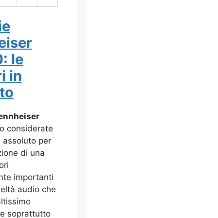
ie
eiser
: le
i in
to
Sennheiser
o considerate
in assoluto per
ione di una
ori
te importanti
eltà audio che
altissimo
ale soprattutto