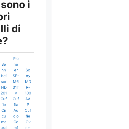
 sono i
ori
li di
e?
Pio
Se
ne
nn
er
So
hei
SE-
ny
ser
M6
MD
HD
31T
R-
201
V
100
Cuf
Cuf
AA
fie
fia
P
Cir
Au
Cuf
cu
dio
fie
ma
Co
Ov
ural
mf
er-