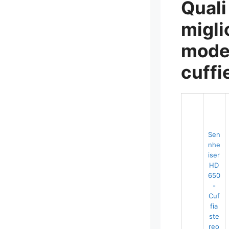
Quali
migli
model
cuffi
Sen
nhe
iser
HD
650
-
Cuf
fia
ste
reo