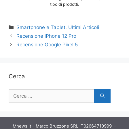
tipo di prodotti.
Categorie
Smartphone e Tablet
,
Ultimi Articoli
Recensione iPhone 12 Pro
Recensione Google Pixel 5
Cerca
Ricerca
per:
Mnews.it – Marco Bruzzone SRL IT02664710999 –