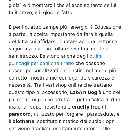
gioia” e dimostrargli che si esce soltanto se lui
fa il bravo; e il gioco è fatto!
E per i quattro zampe più “energici”? Educazione
a parte, la scelta importante da fare è quella
del
kit
a cui affidarsi: puntare ad una pettorina
sagomata o ad un collare eventualmente a
semistrozzo. Esistono anche degli
ottimi
guinzagli per cani che tirano
che possono
essere personalizzati per gestire nel modo più
corretto i nostri amici coniugando sicurezza e
necessità. Tra i vari shop online che trattano
questo tipo di accessorio,
LabArt Dog
è uno dei
più moderni poiché sfrutta le potenzialità di due
materiali super resistenti e
cruelty free
(il
paracord
, utilizzato per forgiare i paracadute, e
il
biothane
, sostituto sintetico del cuoio): ogni
set viene ritagliato esattamente intorno alle