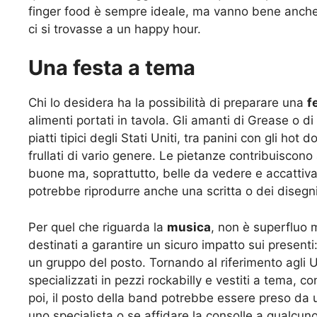
finger food è sempre ideale, ma vanno bene anche d
ci si trovasse a un happy hour.
Una festa a tema
Chi lo desidera ha la possibilità di preparare una
f
alimenti portati in tavola. Gli amanti di Grease o 
piatti tipici degli Stati Uniti, tra panini con gli hot
frullati di vario genere. Le pietanze contribuiscono a
buone ma, soprattutto, belle da vedere e accattivan
potrebbe riprodurre anche una scritta o dei disegni 
Per quel che riguarda la
musica
, non è superfluo 
destinati a garantire un sicuro impatto sui present
un gruppo del posto. Tornando al riferimento agli U
specializzati in pezzi rockabilly e vestiti a tema, co
poi, il posto della band potrebbe essere preso da
uno specialista o se affidare la consolle a qualcuno