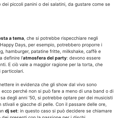
ei piccoli panini o dei salatini, da gustare come se
esta a tema
, che si potrebbe rispecchiare negli
di Happy Days, per esempio, potrebbero proporre i
 dog, hamburger, patatine fritte, milkshake, caffè e
 definire l’
atmosfera del party
: devono essere
ti. E ciò vale a maggior ragione per la torta, che
particolari.
mettere in evidenza che gli show dal vivo sono
i: ecco perché non si può fare a meno di una band o di
sa degli anni ’50, si potrebbe optare per dei musicisti
n stivali e giacche di pelle. Con il passare delle ore,
 un
dj set
: in questo caso si può decidere se chiamare
 dei presenti con la passione per i dischi.