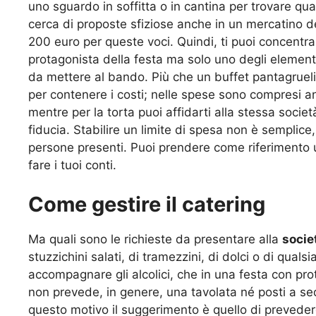
uno sguardo in soffitta o in cantina per trovare qual
cerca di proposte sfiziose anche in un mercatino de
200 euro per queste voci. Quindi, ti puoi concentrar
protagonista della festa ma solo uno degli elementi
da mettere al bando. Più che un buffet pantagrueli
per contenere i costi; nelle spese sono compresi anc
mentre per la torta puoi affidarti alla stessa societ
fiducia. Stabilire un limite di spesa non è semplic
persone presenti. Puoi prendere come riferimento u
fare i tuoi conti.
Come gestire il catering
Ma quali sono le richieste da presentare alla
socie
stuzzichini salati, di tramezzini, di dolci o di quals
accompagnare gli alcolici, che in una festa con prot
non prevede, in genere, una tavolata né posti a sede
questo motivo il suggerimento è quello di prevedere