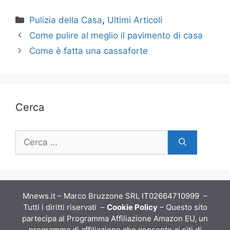
Categorie
Pulizia della Casa
,
Ultimi Articoli
Come pulire al meglio il pavimento di casa
Come è fatta una cassaforte
Cerca
Ricerca
per:
Mnews.it – Marco Bruzzone SRL IT02664710999 –
Tutti i diritti riservati –
Cookie Policy
– Questo sito
partecipa al Programma Affiliazione Amazon EU, un
programma di affiliazione che consente ai siti di