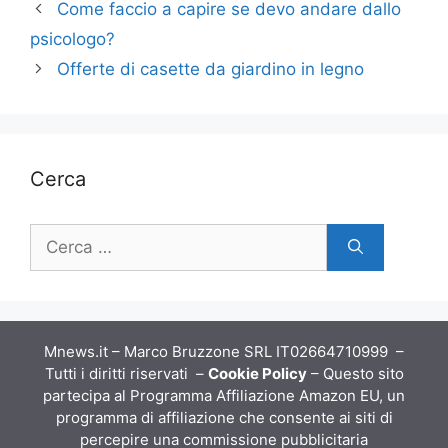
Come faccio a capire se devo andare dallo
psicologo?
Offerte di casette da giardino in legno
Cerca
Ricerca
per:
Mnews.it – Marco Bruzzone SRL IT02664710999 –
Tutti i diritti riservati –
Cookie Policy
– Questo sito
partecipa al Programma Affiliazione Amazon EU, un
programma di affiliazione che consente ai siti di
percepire una commissione pubblicitaria