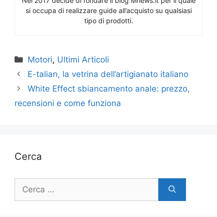
Nel 2017 decide di fondare il blog Mnews.it per il quale
si occupa di realizzare guide all’acquisto su qualsiasi
tipo di prodotti.
Categorie
Motori
,
Ultimi Articoli
E-talian, la vetrina dell’artigianato italiano
White Effect sbiancamento anale: prezzo,
recensioni e come funziona
Cerca
Ricerca
per: