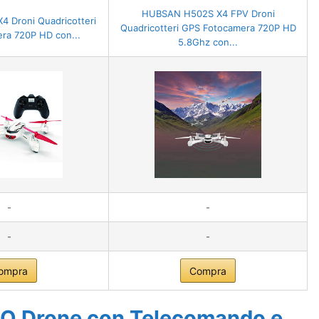
HUBSAN H502S X4 FPV Droni
 Droni Quadricotteri
Quadricotteri GPS Fotocamera 720P HD
ra 720P HD con...
5.8Ghz con...
-
-
-
-
ompra
Compra
O Drone con Telecomando e