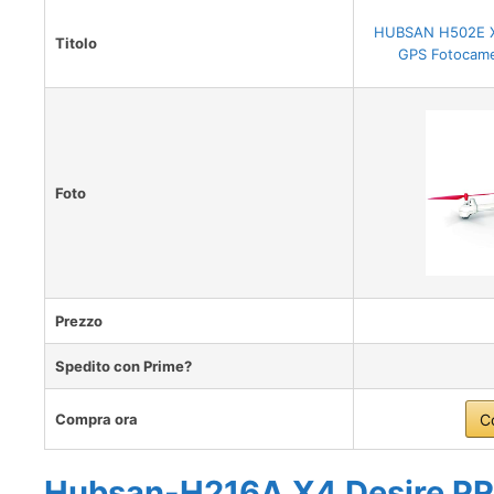
HUBSAN H502E X4
Titolo
GPS Fotocame
Foto
Prezzo
Spedito con Prime?
Compra ora
C
Hubsan-H216A X4 Desire PR