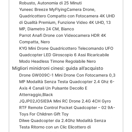
Robusto, Autonomia di 25 Minuti
Yuneec Breeze MyFlyingCamera Drone,
Quadricottero Compatto con Fotocamera 4K UHD
di Qualità Premium, Funzione Video 4K UHD, 13
MP, Diametro 24 CM, Bianco
Parrot Anafi Drone con Videocamera HDR 4K
Compatta, Nero
KYG Mini Drone Quadricottero Telecomando UFO
Quadcopter LED Giroscopio 6 Assi Ricaricabile
Modo Headless Timone Regolabile Nero
Migliori minidroni cinesi: guida all’acquisto
Drone GW009C-1 Mini Drone Con Fotocamera 0,3
MP Modalità Senza Testa Quadcopter 2.4 Ghz 6-
Axis 4 Canali Un Pulsante Decollo E
Atterraggio,Black
JQJP02JOSIE9A Mini RC Drone 2.4G 4CH Gyro
RTF Remote Control Pocket Quadcopter – 02 9A-
Toys For Children Gift Toy
Dilwe Quadcopter da 2.4Ghz Modalità Senza
Testa Ritorno con un Clic Elicottero di