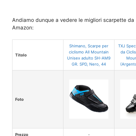
Andiamo dunque a vedere le migliori scarpette da m
Amazon:
Shimano, Scarpe per
TXJ Speci
ciclismo All Mountain
da Cicl
Titolo
Unisex adulto SH-AM9
Moun
GR. SPD, Nero, 44
(Argento
Foto
Prezzo
-