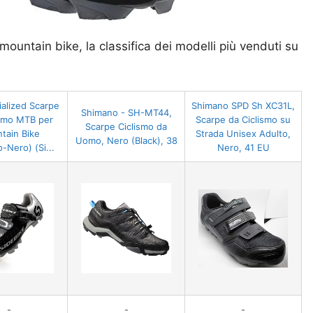
ountain bike, la classifica dei modelli più venduti su
alized Scarpe
Shimano SPD Sh XC31L,
Shimano - SH-MT44,
ismo MTB per
Scarpe da Ciclismo su
Scarpe Ciclismo da
tain Bike
Strada Unisex Adulto,
Uomo, Nero (Black), 38
-Nero) (Si...
Nero, 41 EU
-
-
-