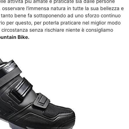
elle attività più amate e praticate sia dalle persone
, osservare l’immensa natura in tutte la sua bellezza e
he tanto bene fa sottoponendo ad uno sforzo continuo
o per questo, per poterla praticare nel miglior modo
i circostanza senza rischiare niente è consigliamo
untain Bike.