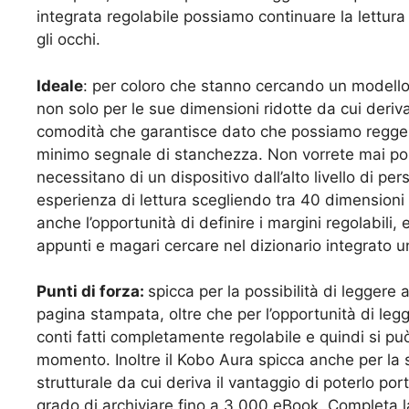
integrata regolabile possiamo continuare la lettur
gli occhi.
Ideale
: per coloro che stanno cercando un modello 
non solo per le sue dimensioni ridotte da cui deriv
comodità che garantisce dato che possiamo regger
minimo segnale di stanchezza. Non vorrete mai posar
necessitano di un dispositivo dall’alto livello di 
esperienza di lettura scegliendo tra 40 dimensioni
anche l’opportunità di definire i margini regolabili,
appunti e magari cercare nel dizionario integrato un
Punti di forza:
spicca per la possibilità di leggere
pagina stampata, oltre che per l’opportunità di leg
conti fatti completamente regolabile e quindi si p
momento. Inoltre il Kobo Aura spicca anche per la s
strutturale da cui deriva il vantaggio di poterlo 
grado di archiviare fino a 3.000 eBook. Completa la