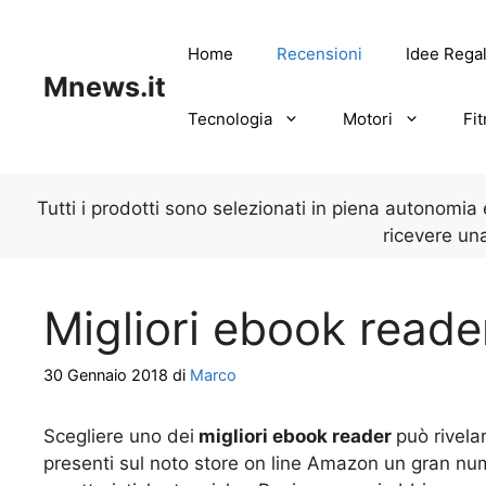
Vai
al
Home
Recensioni
Idee Rega
contenuto
Mnews.it
Tecnologia
Motori
Fi
Tutti i prodotti sono selezionati in piena autonomia
ricevere un
Migliori ebook reader
30 Gennaio 2018
di
Marco
Scegliere uno dei
migliori ebook reader
può rivela
presenti sul noto store on line Amazon un gran nu