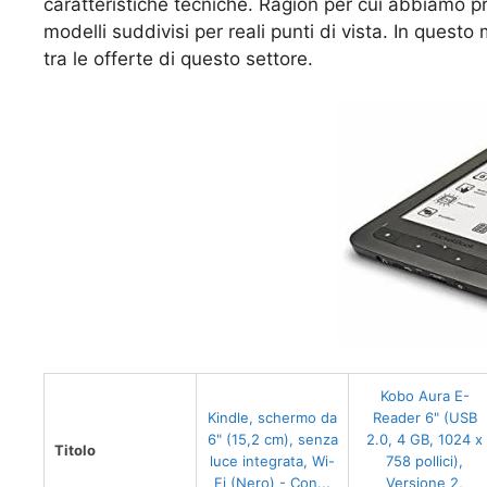
caratteristiche tecniche. Ragion per cui abbiamo pre
modelli suddivisi per reali punti di vista. In ques
tra le offerte di questo settore.
Kobo Aura E-
Kindle, schermo da
Reader 6" (USB
6" (15,2 cm), senza
2.0, 4 GB, 1024 x
Titolo
luce integrata, Wi-
758 pollici),
Fi (Nero) - Con...
Versione 2,