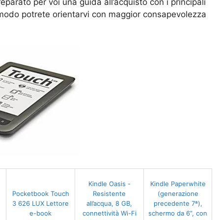
parato per voi una guida all’acquisto con i principali
to modo potrete orientarvi con maggior consapevolezza
Kindle Oasis -
Kindle Paperwhite
Pocketbook Touch
Resistente
(generazione
3 626 LUX Lettore
all’acqua, 8 GB,
precedente 7ª),
e-book
connettività Wi-Fi
schermo da 6”, con