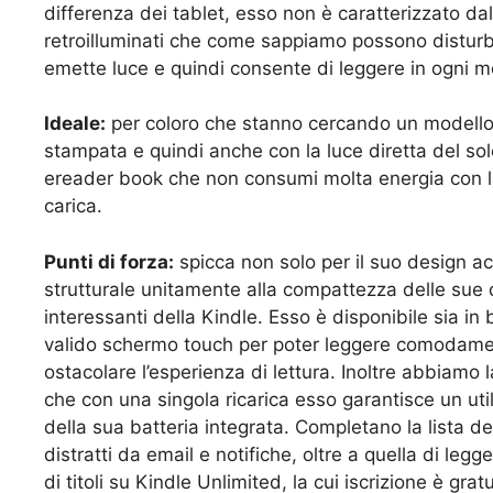
differenza dei tablet, esso non è caratterizzato da
retroilluminati che come sappiamo possono disturba
emette luce e quindi consente di leggere in ogni m
Ideale:
per coloro che stanno cercando un modello
stampata e quindi anche con la luce diretta del sole.
ereader book che non consumi molta energia con la
carica.
Punti di forza:
spicca non solo per il suo design 
strutturale unitamente alla compattezza delle sue 
interessanti della Kindle. Esso è disponibile sia in
b
valido s
chermo touch per poter leggere comodament
ostacolare l’esperienza di lettura. Inoltre abbiamo 
che con una
singola ricarica esso garantisce un ut
della sua batteria integrata. Completano la lista de
distratti da
email e notifiche, oltre a quella di legg
di titoli su
Kindle Unlimited, la cui iscrizione è gratu