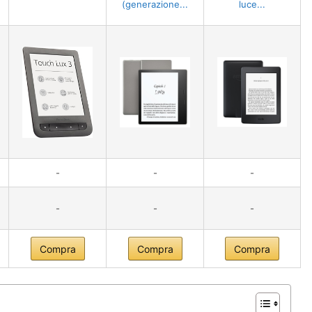
(generazione...
luce...
-
-
-
-
-
-
Compra
Compra
Compra