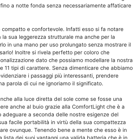
a fino a notte fonda senza necessariamente affaticare
compatto e confortevole. Infatti esso si fa notare
a la sua leggerezza strutturale ma anche per la
lo in una mano per uso prolungato senza mostrare il
lo! Inoltre si rivela perfetto per coloro che
personalizzazione dato che possiamo modellare la nostra
 e 11 tipi di carattere. Senza dimenticare che abbiamo
 evidenziare i passaggi più interessanti, prendere
a parola di cui ne ignoriamo il significato.
 anche alla luce diretta del sole come se fosse una
gere anche al buio grazie alla ComfortLight che è a
uò adeguare a seconda delle nostre esigenze del
ua facile portabilità in virtù della sua compattezza
portare ovunque. Tenendo bene a mente che esso è in
 lista dei suoi vantaggi una valida batteria che è in