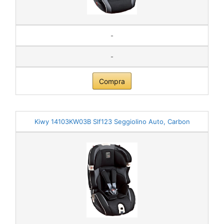
-
-
Compra
Kiwy 14103KW03B Slf123 Seggiolino Auto, Carbon