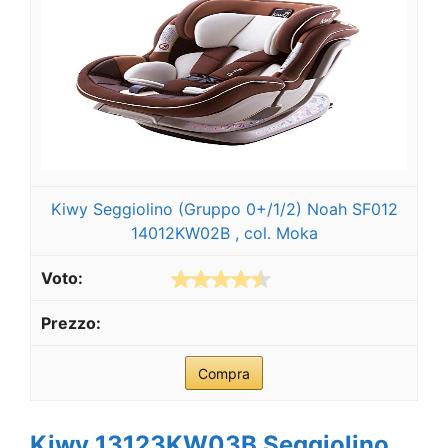
Kiwy Seggiolino (Gruppo 0+/1/2) Noah SF012
14012KW02B , col. Moka
Compra
Kiwy 13123KW03B Seggiolino