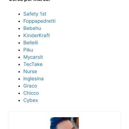
Safety 1st
Foppapedretti
Bebehu
KinderKraft
Bellelli
Piku
Mycarsit
TecTake
Nurse
Inglesina
Graco
Chicco
Cybex