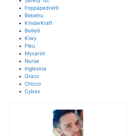
Safety 1st
Foppapedretti
Bebehu
KinderKraft
Bellelli
Kiwy
Piku
Mycarsit
Nurse
Inglesina
Graco
Chicco
Cybex