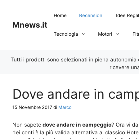
Vai
al
Home
Recensioni
Idee Rega
contenuto
Mnews.it
Tecnologia
Motori
Fi
Tutti i prodotti sono selezionati in piena autonomia
ricevere un
Dove andare in camp
15 Novembre 2017
di
Marco
Non sapete
dove andare in campeggio
? Ora vi da
dei conti è la più valida alternativa al classico Hote