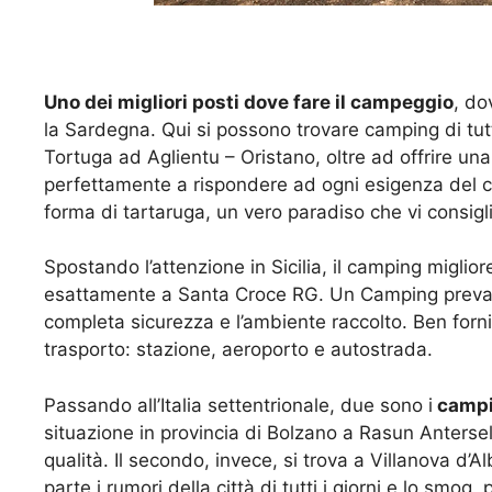
Uno dei migliori posti dove fare il campeggio
, do
la Sardegna. Qui si possono trovare camping di tutt
Tortuga ad Aglientu – Oristano, oltre ad offrire una
perfettamente a rispondere ad ogni esigenza del cli
forma di tartaruga, un vero paradiso che vi consigl
Spostando l’attenzione in Sicilia, il camping miglio
esattamente a Santa Croce RG. Un Camping prevale
completa sicurezza e l’ambiente raccolto. Ben fornito
trasporto: stazione, aeroporto e autostrada.
Passando all’Italia settentrionale, due sono i
camp
situazione in provincia di Bolzano a Rasun Anterselv
qualità. Il secondo, invece, si trova a Villanova d’
parte i rumori della città di tutti i giorni e lo smo