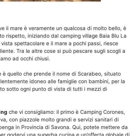
ve il mare è veramente un qualcosa di molto bello, è
o rispetto, iniziando dal camping village Baia Blu La
 vista spettacolare e il mare a pochi passi, riesce
ente. Tra le altre cose si può pescare sugli scogli a
iamo ad occhi chiusi.
re è quello che prende il nome di Scarabeo, situato
ntemente idoneo alle famiglie con bambini, per la
 sotto ogni punto di vista di tutti i mezzi di
ing
che vi consigliamo: il primo è Camping Corones,
a, con piazzole molto grandi e servizi sanitari di
Albenga in Provincia di Savona. Qui, potete mettere da
g, per godervi una superba cucina e un’offerta globale di