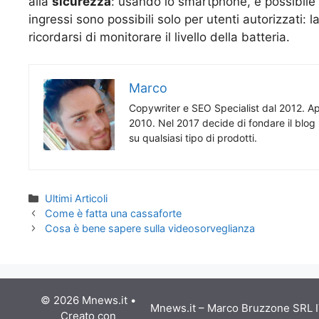
alla
sicurezza
: usando lo smartphone, è possibile 
ingressi sono possibili solo per utenti autorizzati:
ricordarsi di monitorare il livello della batteria.
Marco
Copywriter e SEO Specialist dal 2012. App
2010. Nel 2017 decide di fondare il blog 
su qualsiasi tipo di prodotti.
Categorie
Ultimi Articoli
Come è fatta una cassaforte
Cosa è bene sapere sulla videosorveglianza
© 2026 Mnews.it
•
Mnews.it – Marco Bruzzone SRL IT
Creato con