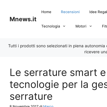
Vai
al
Home
Recensioni
Idee Rega
contenuto
Mnews.it
Tecnologia
Motori
Fi
Tutti i prodotti sono selezionati in piena autonomia
ricevere un
Le serrature smart e 
tecnologie per la ge
serrature
8 Novembre 2017
di
Marco