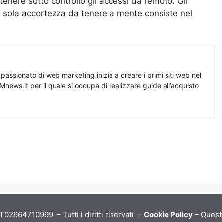
tenere sotto controllo gli accessi da remoto. Gli
 la sola accortezza da tenere a mente consiste nel
assionato di web marketing inizia a creare i primi siti web nel
Mnews.it per il quale si occupa di realizzare guide all’acquisto
02664710999 – Tutti i diritti riservati –
Cookie Policy
– Quest