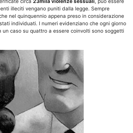
erificate circa
23mila violenze sessuali
, può essere
ti illeciti vengano puniti dalla legge. Sempre
 che nel quinquennio appena preso in considerazione
 stati individuati. I numeri evidenziano che ogni giorno
 un caso su quattro a essere coinvolti sono soggetti