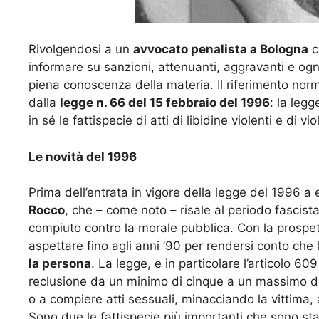
Rivolgendosi a un
avvocato penalista a Bologna
c
informare su sanzioni, attenuanti, aggravanti e ogn
piena conoscenza della materia.
Il riferimento nor
dalla
legge n. 66 del 15 febbraio del 1996
: la leg
in sé le fattispecie di atti di libidine violenti e di v
Le novità del 1996
Prima dell’entrata in vigore della legge del 1996 a
Rocco
, che – come noto – risale al periodo fascista
compiuto contro la morale pubblica. Con la prospetti
aspettare fino agli anni ’90 per rendersi conto che 
la persona
. La legge, e in particolare l’articolo 6
reclusione da un minimo di cinque a un massimo di 
o a compiere atti sessuali, minacciando la vittima,
Sono due le fattispecie più importanti che sono sta