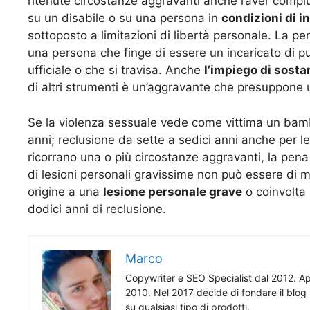
ritenute circostanze aggravanti anche l’aver compi
su un disabile o su una persona in
condizioni di in
sottoposto a limitazioni di libertà personale. La
una persona che finge di essere un incaricato di pub
ufficiale o che si travisa. Anche
l’impiego di sosta
di altri strumenti è un’aggravante che presuppone
Se la violenza sessuale vede come vittima un bambi
anni; reclusione da sette a sedici anni anche per l
ricorrano una o più circostanze aggravanti, la pen
di lesioni personali gravissime non può essere di me
origine a una
lesione personale grave
o coinvolta 
dodici anni di reclusione.
Marco
Copywriter e SEO Specialist dal 2012. App
2010. Nel 2017 decide di fondare il blog 
su qualsiasi tipo di prodotti.