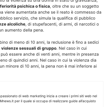
uto la violenza su una donna in stato di gravidanza,
feriorità psichica o fisica
, oltre che su un soggetto
 pena viene aumentata anche se il reato è commesso da
blico servizio, che simula la qualifica di pubblico
nze alcoliche
, di stupefacenti, di armi, di narcotici o
 un aumento della pena.
no di meno di 10 anni, la reclusione è fino a sedici
e
violenze sessuali di gruppo
. Nel caso in cui
a può essere anche di venti anni, mentre in presenza
no di quindici anni. Nel caso in cui la violenza dia
un minore di 10 anni, la pena non è mai inferiore ai
assionato di web marketing inizia a creare i primi siti web nel
Mnews.it per il quale si occupa di realizzare guide all’acquisto