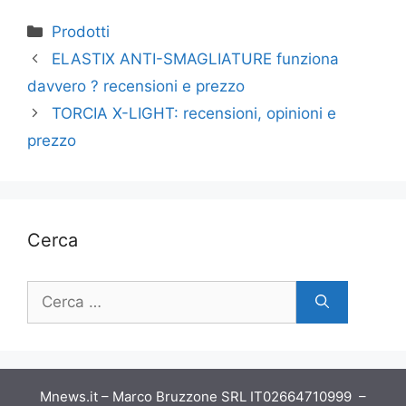
Categorie
Prodotti
ELASTIX ANTI-SMAGLIATURE funziona
davvero ? recensioni e prezzo
TORCIA X-LIGHT: recensioni, opinioni e
prezzo
Cerca
Ricerca
per:
Mnews.it – Marco Bruzzone SRL IT02664710999 –