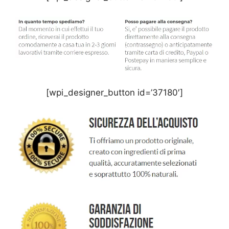
[wpi_designer_button id=’37180′]