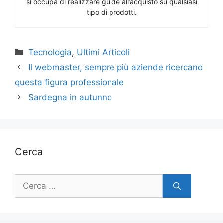
si occupa di realizzare guide all’acquisto su qualsiasi
tipo di prodotti.
Categorie
Tecnologia
,
Ultimi Articoli
Il webmaster, sempre più aziende ricercano
questa figura professionale
Sardegna in autunno
Cerca
Ricerca
per: