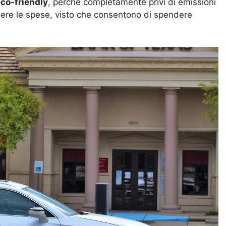
co-friendly
, perché completamente privi di emissioni
enere le spese, visto che consentono di spendere