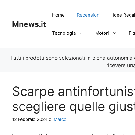
Vai
al
Home
Recensioni
Idee Rega
contenuto
Mnews.it
Tecnologia
Motori
Fi
Tutti i prodotti sono selezionati in piena autonomia
ricevere un
Scarpe antinfortuni
scegliere quelle gius
12 Febbraio 2024
di
Marco