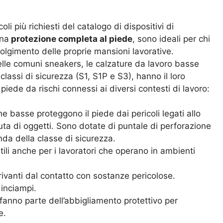
li più richiesti del catalogo di dispositivi di
una
protezione completa al piede
, sono ideali per chi
volgimento delle proprie mansioni lavorative.
delle comuni sneakers, le calzature da lavoro basse
 classi di sicurezza (S1, S1P e S3), hanno il loro
ede da rischi connessi ai diversi contesti di lavoro:
he basse proteggono il piede dai pericoli legati allo
uta di oggetti. Sono dotate di puntale di perforazione
da della classe di sicurezza.
tili anche per i lavoratori che operano in ambienti
rivanti dal contatto con sostanze pericolose.
 inciampi.
 fanno parte dell’abbigliamento protettivo per
e.