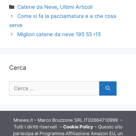
Categorie
Catene da Neve
,
Ultimi Articoli
Come si fa la pacciamatura e a che cosa
serve
Migliori catene da neve 195 55 r15
Cerca
Ricerca
per:
Mnews.it – Marco Bruzzone SRL IT02664710999 –
Tutti i diritti riservati –
Cookie Policy
– Questo sito
partecipa al Programma Affiliazione Amazon EU, un