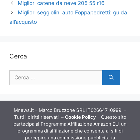
Migliori catene da neve 205 55 r16
Migliori seggiolini auto Foppapedretti: guida
all’acquisto
Cerca
Ricerca
per:
Mnews.it – Marco Bruzzone SRL IT02664710999 –
Tutti i diritti riservati –
Cookie Policy
– Questo sito
partecipa al Programma Affiliazione Amazon EU, un
programma di affiliazione che consente ai siti di
percepire una commissione pubblicitaria