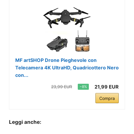
MF artSHOP Drone Pieghevole con
Telecamera 4K UltraHD, Quadricottero Nero
con...
21,99 EUR
23,99 EUR
−8%
Compra
Leggi anche: