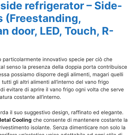
side refrigerator – Side-
s (Freestanding,
an door, LED, Touch, R-
 particolarmente innovativo specie per ciò che
 tal senso la presenza della doppia porta contribuisce
essa possiamo disporre degli alimenti, magari quelli
ti gli altri alimenti all’interno del vano frigo
di evitare di aprire il vano frigo ogni volta che serve
ura costante all’interno.
rda il suo suggestivo design, raffinato ed elegante.
Metal Cooling
che consente di mantenere costante la
o rivestimento isolante. Senza dimenticare non solo la
orifero un’estetica unica adattabile ad ogni stile di