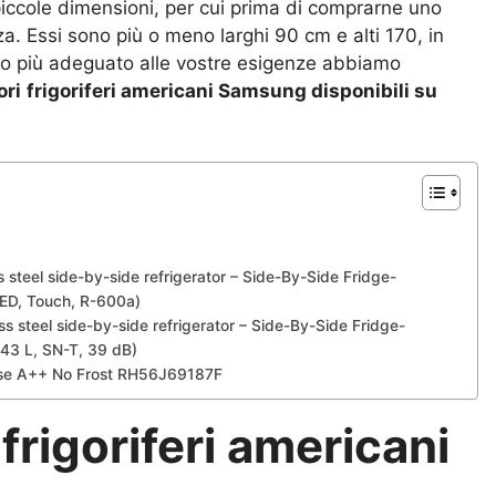
iccole dimensioni, per cui prima di comprarne uno
a. Essi sono più o meno larghi 90 cm e alti 170, in
ello più adeguato alle vostre esigenze abbiamo
ori
frigoriferi americani Samsung disponibili su
eel side-by-side refrigerator – Side-By-Side Fridge-
 LED, Touch, R-600a)
teel side-by-side refrigerator – Side-By-Side Fridge-
543 L, SN-T, 39 dB)
asse A++ No Frost RH56J69187F
 frigoriferi americani