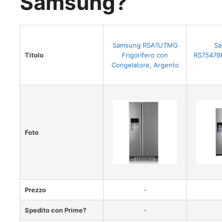
Samsung?
Samsung RSA1UTMG
S
Titolo
Frigorifero con
RS7547B
Congelatore, Argento
Foto
Prezzo
-
Spedito con Prime?
-