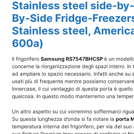
Stainless steel side-by-
By-Side Fridge-Freezer
Stainless steel, Americ
600a)
Il frigorifero
Samsung RS7547BHCSP
è un modello
concerne la riorganizzazione degli spazi interni. In
ad ampliare lo spazio necessario. Infatti anche su 
usati più di frequente mentre possiamo conservare tut
Innercase, il cui vantaggio di questa porta è quello 
qualcosa. In questo modo manterremo una temperat
Un altro aspetto su cui vorremmo soffermarci rigua
Su questa lunghezza d’onda si fa notare la
porta 
temperatura interna del frigorifero, per via del su
sua finitura Premium Inox capace di conferire al frig