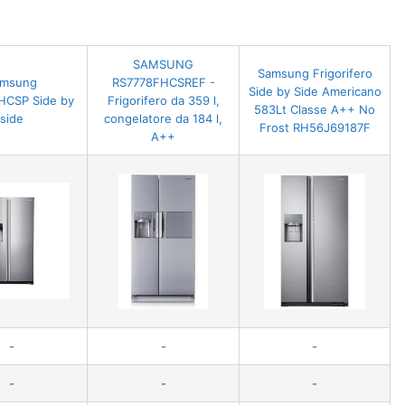
SAMSUNG
Samsung Frigorifero
amsung
RS7778FHCSREF -
Side by Side Americano
HCSP Side by
Frigorifero da 359 l,
583Lt Classe A++ No
side
congelatore da 184 l,
Frost RH56J69187F
A++
-
-
-
-
-
-