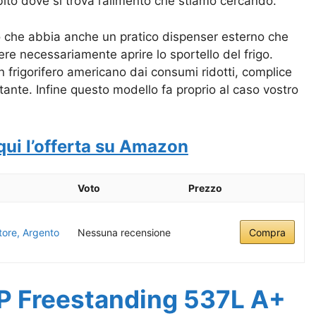
bito dove si trova l’alimento che stiamo cercando.
 che abbia anche un pratico dispenser esterno che
e necessariamente aprire lo sportello del frigo.
un frigorifero americano dai consumi ridotti, complice
ante. Infine questo modello fa proprio al caso vostro
qui l’offerta su Amazon
Voto
Prezzo
ore, Argento
Nessuna recensione
Compra
Freestanding 537L A+