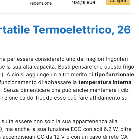
Compra
104,16 EUR
recensione
atile Termoelettrico, 26
e per essere considerato uno dei migliori frigoriferi
ue la sua alta capacità. Basti pensare che questo frigo
l). A ciò si aggiunge un altro merito di
tipo funzionale
 funzionamento di a
bbassare la
temperatura interna
e. Senza dimenticare che può anche mantenere i cibi
funzione
caldo-freddo esso può fare affidamento su
risulta essere non solo la sua appartenenza alla
)
, ma anche la sua funzione ECO con soli 6.2 W, oltre
sa accendisigari CC da 12 V o con un cavo di rete CA