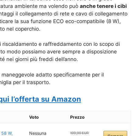
peratura ambiente ma volendo può
anche tenere i cibi
ntaggi il
collegamento di rete e cavo di collegamento
icare la sua f
unzione ECO eco-compatibile (8 W),
to nel coperchio.
di riscaldamento e raffreddamento con lo scopo di
questo modo possiamo avere sempre a disposizione
 nei giorni più freddi dell’anno.
 maneggevole adatto specificamente per il
lia per il trasporto.
qui l’offerta su Amazon
Voto
Prezzo
a 58 W,
Nessuna
109,90 EUR