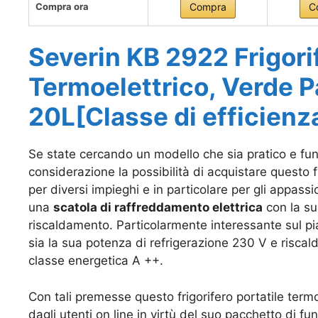
Compra ora
Compra
C
Severin KB 2922 Frigorif
Termoelettrico, Verde P
20L
[Classe di efficien
Se state cercando un modello che sia pratico e fu
considerazione la possibilità di acquistare questo fr
per diversi impieghi e in particolare per gli appass
una
s
catola di raffreddamento elettrica
con la su
riscaldamento. Particolarmente interessante sul pi
sia la sua potenza di refrigerazione 230 V e risca
classe energetica A ++.
Con tali premesse questo f
rigorifero portatile term
dagli utenti on line in virtù del suo pacchetto di fu