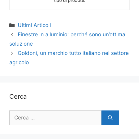
tipo di prodotti.
Categorie
Ultimi Articoli
Finestre in alluminio: perché sono un’ottima
soluzione
Goldoni, un marchio tutto italiano nel settore
agricolo
Cerca
Ricerca
per: