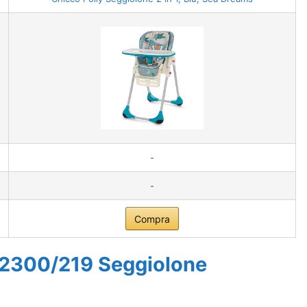
-
-
Compra
S2300/219 Seggiolone