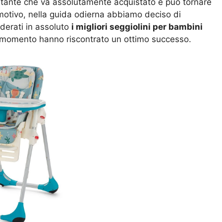
rtante che va assolutamente acquistato e può tornare
otivo, nella guida odierna abbiamo deciso di
derati in assoluto
i migliori seggiolini per bambini
to momento hanno riscontrato un ottimo successo.