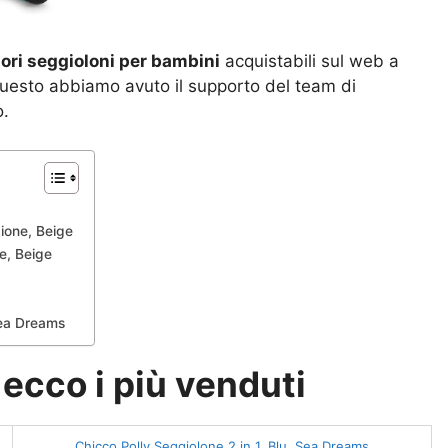
iori seggioloni per bambini
acquistabili sul web a
 questo abbiamo avuto il supporto del team di
o.
ione, Beige
e, Beige
Sea Dreams
ecco i più venduti
Chicco Polly Seggiolone 2 in 1, Blu, Sea Dreams