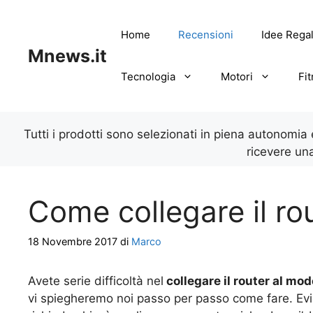
Vai
al
Home
Recensioni
Idee Rega
contenuto
Mnews.it
Tecnologia
Motori
Fi
Tutti i prodotti sono selezionati in piena autonomia
ricevere un
Come collegare il r
18 Novembre 2017
di
Marco
Avete serie difficoltà nel
collegare il router al mo
vi spiegheremo noi passo per passo come fare. Ev