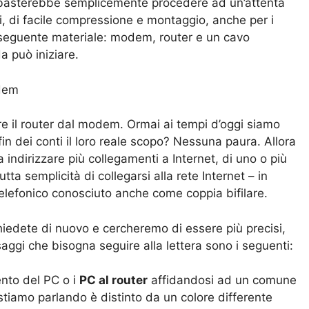
, basterebbe semplicemente procedere ad un’attenta
tti, di facile compressione e montaggio, anche per i
il seguente materiale: modem, router e un cavo
a può iniziare.
re il router dal modem. Ormai ai tempi d’oggi siamo
fin dei conti il loro reale scopo? Nessuna paura. Allora
 indirizzare più collegamenti a Internet, di uno o più
tta semplicità di collegarsi alla rete Internet – in
telefonico conosciuto anche come coppia bifilare.
chiedete di nuovo e cercheremo di essere più precisi,
aggi che bisogna seguire alla lettera sono i seguenti:
ento del PC o i
PC al router
affidandosi ad un comune
tiamo parlando è distinto da un colore differente