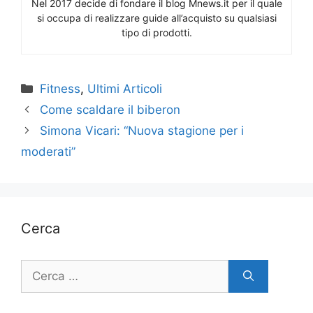
Nel 2017 decide di fondare il blog Mnews.it per il quale
si occupa di realizzare guide all’acquisto su qualsiasi
tipo di prodotti.
Categorie
Fitness
,
Ultimi Articoli
Come scaldare il biberon
Simona Vicari: “Nuova stagione per i
moderati”
Cerca
Ricerca
per: