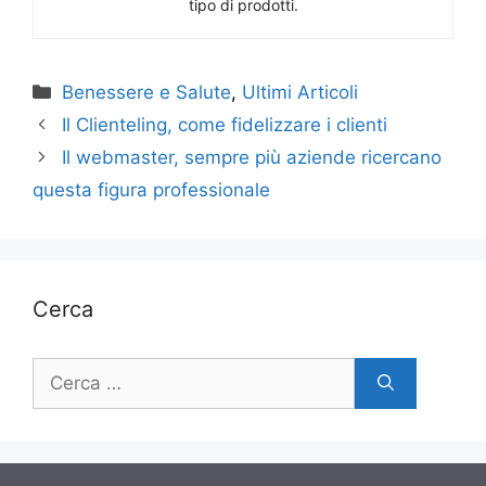
tipo di prodotti.
Categorie
Benessere e Salute
,
Ultimi Articoli
Il Clienteling, come fidelizzare i clienti
Il webmaster, sempre più aziende ricercano
questa figura professionale
Cerca
Ricerca
per: