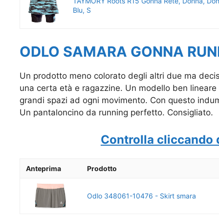
TAYMORY Roots R15 Gonna Rete, Donna, Don
Blu, S
ODLO SAMARA GONNA RUNN
Un prodotto meno colorato degli altri due ma dec
una certa età e ragazzine. Un modello ben lineare e
grandi spazi ad ogni movimento. Con questo indume
Un pantaloncino da running perfetto. Consigliato.
Controlla cliccando 
Anteprima
Prodotto
Odlo 348061-10476 - Skirt smara