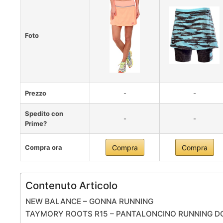
Foto
Prezzo
-
-
Spedito con
-
-
Prime?
Compra ora
Compra
Compra
Contenuto Articolo
NEW BALANCE – GONNA RUNNING
TAYMORY ROOTS R15 – PANTALONCINO RUNNING D