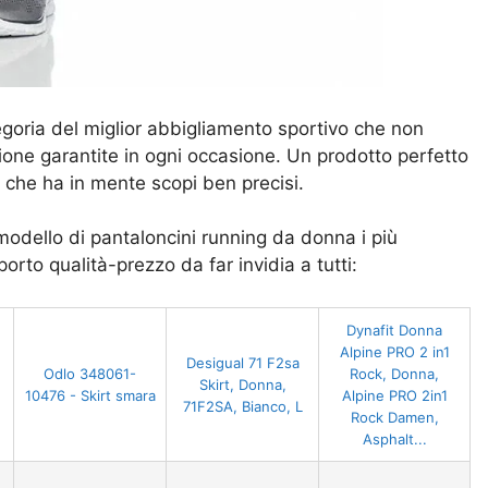
egoria del miglior abbigliamento sportivo che non
ne garantite in ogni occasione. Un prodotto perfetto
 che ha in mente scopi ben precisi.
odello di pantaloncini running da donna i più
orto qualità-prezzo da far invidia a tutti:
Dynafit Donna
Alpine PRO 2 in1
Desigual 71 F2sa
Odlo 348061-
Rock, Donna,
Skirt, Donna,
10476 - Skirt smara
Alpine PRO 2in1
71F2SA, Bianco, L
Rock Damen,
Asphalt...