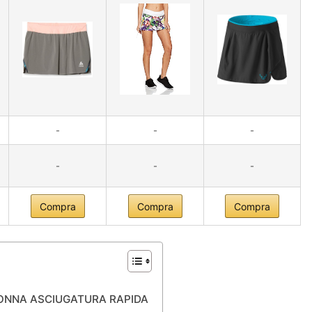
-
-
-
-
-
-
Compra
Compra
Compra
ONNA ASCIUGATURA RAPIDA