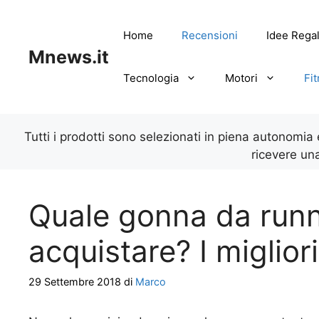
Vai
al
Home
Recensioni
Idee Rega
contenuto
Mnews.it
Tecnologia
Motori
Fi
Tutti i prodotti sono selezionati in piena autonomia
ricevere un
Quale gonna da runn
acquistare? I miglior
29 Settembre 2018
di
Marco