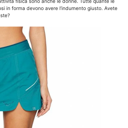
ttività fisica sono anche le donne. Tutte quante le
si in forma devono avere l’indumento giusto. Avete
iste?