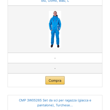
blu, Uomo, Blau, L
-
-
Compra
CMP 3W05265 Set da sci per ragazza (giacca e
pantalone), Turchese...