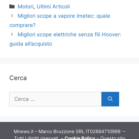
Categorie
Motori
,
Ultimi Articoli
Migliori scope a vapore Imetec: quale
comprare?
Migliori scope elettriche senza fili Hoover:
guida all’acquisto
Cerca
Ricerca
per:
Mnews.it – Marco Bruzzone SRL IT02664710999 –
Tutti i diritti riservati –
Cookie Policy
– Questo sito