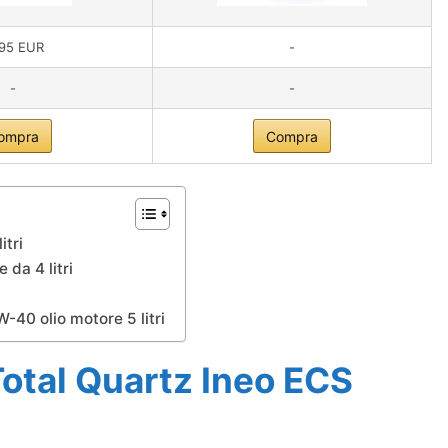
,95 EUR
-
-
-
ompra
Compra
itri
 da 4 litri
-40 olio motore 5 litri
Total Quartz Ineo ECS