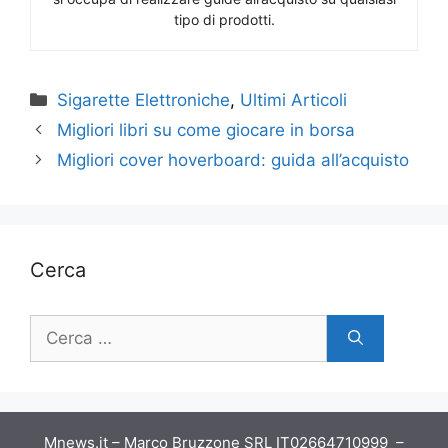
tipo di prodotti.
Categorie
Sigarette Elettroniche
,
Ultimi Articoli
Migliori libri su come giocare in borsa
Migliori cover hoverboard: guida all’acquisto
Cerca
Ricerca
per:
Mnews.it – Marco Bruzzone SRL IT02664710999 –