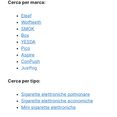
Cerca per marca:
Eleaf
Wolfteeth
SMOK
Box
YESDA
Pico
Aspire
ConPush
Justfog
Cerca per tipo:
Sigarette elettroniche polmonare
Sigarette elettroniche economiche
Mini sigarette elettroniche