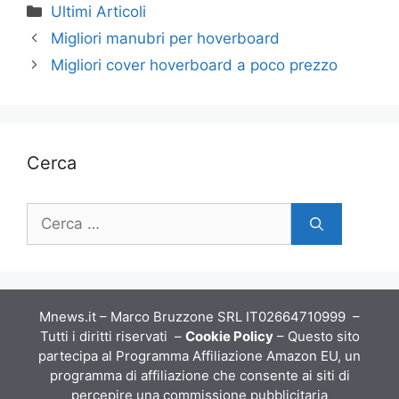
Categorie
Ultimi Articoli
Migliori manubri per hoverboard
Migliori cover hoverboard a poco prezzo
Cerca
Ricerca
per:
Mnews.it – Marco Bruzzone SRL IT02664710999 –
Tutti i diritti riservati –
Cookie Policy
– Questo sito
partecipa al Programma Affiliazione Amazon EU, un
programma di affiliazione che consente ai siti di
percepire una commissione pubblicitaria